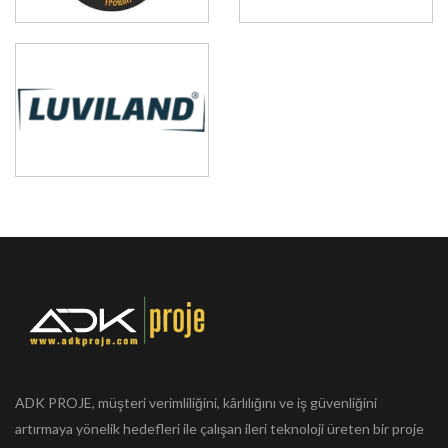
ADK PROJE, müşteri verimliliğini, kârlılığını ve iş güvenliğini
artırmaya yönelik hedefleri ile çalışan ileri teknoloji üreten bir proje