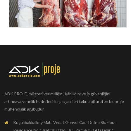
ADK PROJE, müşteri verimliliğini, kârlılığını ve iş güvenliğini
artırmaya yönelik hedefleri ile çalışan ileri teknoloji üreten bir proje
mühendislik grubudur.
Küçükbakkalköy Mah. Vedat Günyol Cad. Defne Sk. Flora
Residence No:1 Kat:28 D.No: 365 PK:34750 Ataşehir /