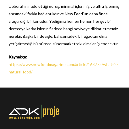
Ueberall'ın ifade ettiği görüş, minimal işlenmiş ve ultra işlenmiş
arasındaki farkla bağlantılıdır ve New Food'un daha önce
araştırdığı bir konudur. Yediğimiz hemen hemen her şey bir
dereceye kadar işlenir. Sadece hangi seviyeye dikkat etmemiz
gerekir. Başka bir deyişle, bahçenizdeki bir ağaçtan elma
yetiştirmediğiniz sürece süpermarketteki elmalar işlenecektir.
Kaynakça:
https://www.newfoodmagazine.com/article/168772/what-is-
natural-food/