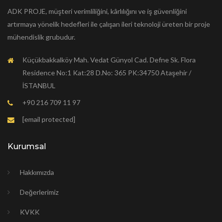
ADK PROJE, müşteri verimliliğini, kârlılığını ve iş güvenliğini
artırmaya yönelik hedefleri ile çalışan ileri teknoloji üreten bir proje
mühendislik grubudur.
Küçükbakkalköy Mah. Vedat Günyol Cad. Defne Sk. Flora
Residence No:1 Kat:28 D.No: 365 PK:34750 Ataşehir /
İSTANBUL
+90 216 709 11 97
[email protected]
Kurumsal
Hakkımızda
Değerlerimiz
KVKK