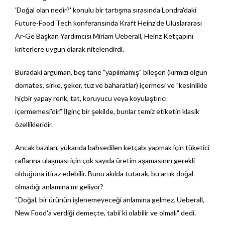
'Doğal olan nedir?' konulu bir tartışma sırasında Londra'daki
Future-Food Tech konferansında Kraft Heinz'de Uluslararası
Ar-Ge Başkan Yardımcısı Miriam Ueberall, Heinz Ketçapını
kriterlere uygun olarak nitelendirdi.
Buradaki argüman, beş tane "yapılmamış" bileşen (kırmızı olgun
domates, sirke, şeker, tuz ve baharatlar) içermesi ve "kesinlikle
hiçbir yapay renk, tat, koruyucu veya koyulaştırıcı
içermemesi’dir.” İlginç bir şekilde, bunlar temiz etiketin klasik
özellikleridir.
Ancak bazıları, yukarıda bahsedilen ketçabı yapmak için tüketici
raflarına ulaşması için çok sayıda üretim aşamasının gerekli
olduğuna itiraz edebilir. Bunu akılda tutarak, bu artık doğal
olmadığı anlamına mı geliyor?
“Doğal, bir ürünün işlenemeyeceği anlamına gelmez. Ueberall,
New Food'a verdiği demeçte, tabii ki olabilir ve olmalı" dedi.