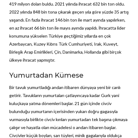
419 milyon doları buldu. 2021 yılında ihracat 632 bin ton oldu.
2022 yılında 848 bin tona çıkarak geçen yıla göre yüzde 35 artış
yaşandı. En fazla ihracat 146 bin ton ile mart ayında yapılırken,
en az ihracat 66 bin ton ile mayıs ayında yapıldı. İhracatta lider
konumuna yükselen Türkiye geçtiğimiz yıllarda en çok
Azerbaycan, Kuzey Kıbrıs Türk Cumhuriyeti, Irak, Kuveyt,
Birleşik Arap Emirlikleri, Çin, Danimarka, Hollanda gibi birçok
ülkeye ihracat yapmıştır.
Yumurtadan Kümese
Bir tavuk yumurtladığı andan itibaren dünyaya yeni bir canlı
getirir. Tavukların yumurtaları çatlayıncaya kadar Gurk yani
kuluçkaya yatma dönemleri başlar. 21 gün içinde civciv
bulunduğu yumurtanın içerisinden yukarı doğru gagasıyla
vurmasıyla birlikte civciv kırılan yumurtadan tek başına çıkmaya
çalışır ve hayatla olan mücadelesi o andan itibaren başlar.
Civcivler küçük boyları, sarı tüyleri, minik gagalarıyla oldukça