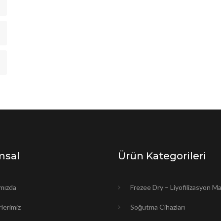
msal
Ürün Kategorileri
mızda
Frezee Dry – Liyofilizasyon M
lerimiz
Soğutma Cihazları