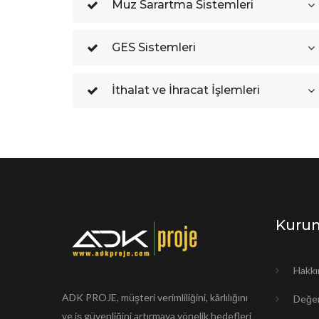
Muz Sarartma Sistemleri
GES Sistemleri
İthalat ve İhracat İşlemleri
Kuru
Hakkı
ADK PROJE, müşteri verimliliğini, kârlılığını
Değer
ve iş güvenliğini artırmaya yönelik hedefleri