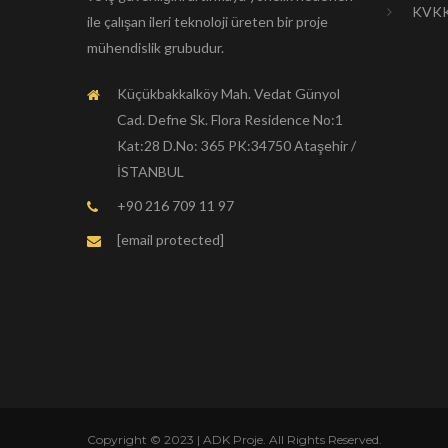
KVK
ile çalışan ileri teknoloji üreten bir proje
mühendislik grubudur.
Küçükbakkalköy Mah. Vedat Günyol
Cad. Defne Sk. Flora Residence No:1
Kat:28 D.No: 365 PK:34750 Ataşehir /
İSTANBUL
+90 216 709 11 97
[email protected]
Copyright © 2023 | ADK Proje. All Rights Reserved.