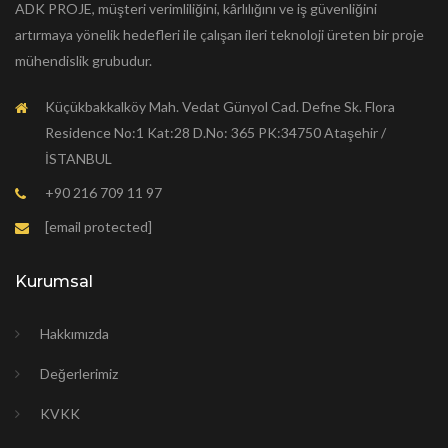
ADK PROJE, müşteri verimliliğini, kârlılığını ve iş güvenliğini
artırmaya yönelik hedefleri ile çalışan ileri teknoloji üreten bir proje
mühendislik grubudur.
Küçükbakkalköy Mah. Vedat Günyol Cad. Defne Sk. Flora
Residence No:1 Kat:28 D.No: 365 PK:34750 Ataşehir /
İSTANBUL
+90 216 709 11 97
[email protected]
Kurumsal
Hakkımızda
Değerlerimiz
KVKK